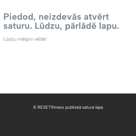
Piedod, neizdevās atvērt
saturu. Lūdzu, pārlādē lapu.
Lūdzu mēģini vēlāk!
© RESETfitness publiskā satura lapa