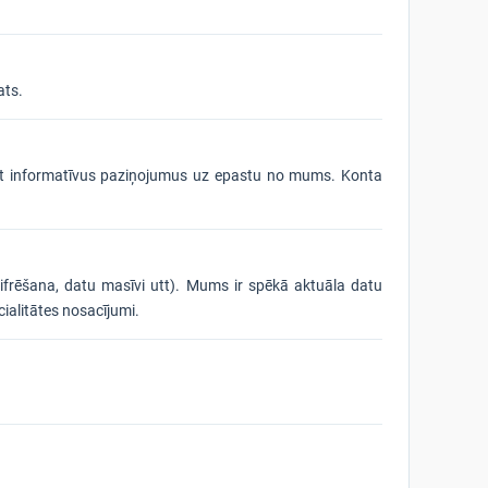
ats.
emt informatīvus paziņojumus uz epastu no mums. Konta
šifrēšana, datu masīvi utt). Mums ir spēkā aktuāla datu
cialitātes nosacījumi.