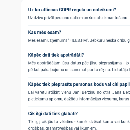
Uz ko attiecas GDPR regula un noteikumi?
Uz dzīvu privātpersonu datiem un šo datu izmantošanu.
Kas mēs esam?
Mēs esam uzņēmums "FILES.FM". Jebkuru neskaidrību gad
Kāpēc dati tiek apstrādāti?
Mēs apstrādājam jūsu datus pēc jūsu pieprasījuma - jo 
pērkot pakalpojumu un saņemat par to rēķinu. Lietotāja k
Kāpēc tiek pieprasīts personas kods vai citi papi
Lai varētu atšķirt vienu Jāni Bērziņu no otra Jāņa Bērz
pietiekamu apjomu, dažādu informācijas vienumu, kurus jūs
Cik ilgi dati tiek glabāti?
Tik ilgi, cik jūs to vēlaties - kamēr dzēšat kontu vai k
drošības, grāmatvedības vai likumiem.