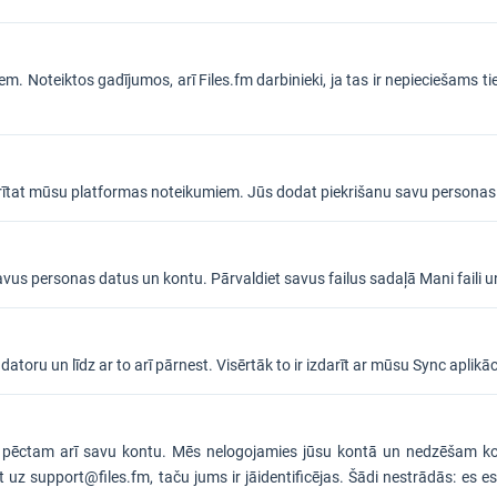
iliem. Noteiktos gadījumos, arī Files.fm darbinieki, ja tas ir nepieciešam
ekrītat mūsu platformas noteikumiem. Jūs dodat piekrišanu savu personas
savus personas datus un kontu. Pārvaldiet savus failus sadaļā Mani faili un
atoru un līdz ar to arī pārnest. Visērtāk to ir izdarīt ar mūsu Sync aplikāc
un pēctam arī savu kontu. Mēs nelogojamies jūsu kontā un nedzēšam kon
et uz support@files.fm, taču jums ir jāidentificējas. Šādi nestrādās: es