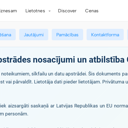
iznesam
Lietotnes
Discover
Cenas
ēšana
Jautājumi
Pamācības
Kontaktforma
apstrādes nosacījumi un atbilstīb
as noteikumiem, sīkfailu un datu apstrādei. Šis dokuments pa
st vai pārvaldīt. Lietotāja dati pieder lietotājam. Privātuma
ti tiek aizsargāti saskaņā ar Latvijas Republikas un EU nor
ām personām.