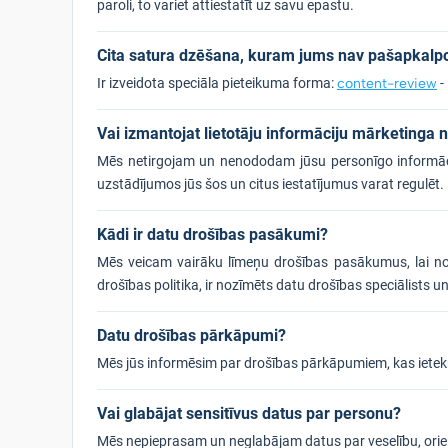
paroli, to variet attiestatīt uz savu epastu.
Cita satura dzēšana, kuram jums nav pašapkalp
Ir izveidota speciāla pieteikuma forma:
content-review
-
Vai izmantojat lietotāju informāciju mārketinga 
Mēs netirgojam un nenododam jūsu personīgo informāci
uzstādījumos jūs šos un citus iestatījumus varat regulēt.
Kādi ir datu drošības pasākumi?
Mēs veicam vairāku līmeņu drošības pasākumus, lai nodr
drošības politika, ir nozīmēts datu drošības speciālists 
Datu drošības pārkāpumi?
Mēs jūs informēsim par drošības pārkāpumiem, kas iete
Vai glabājat sensitīvus datus par personu?
Mēs nepieprasam un neglabājam datus par veselību, orientāc