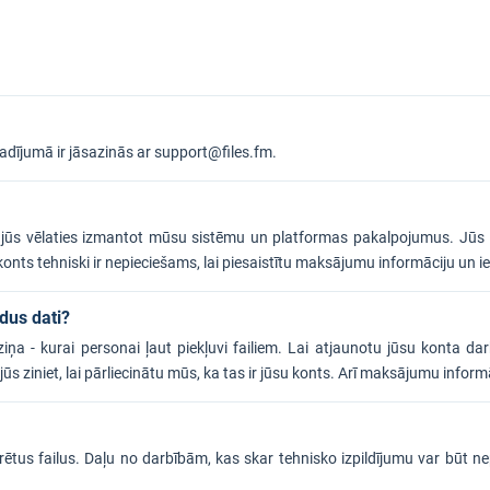
ījumā ir jāsazinās ar support@files.fm.
jūs vēlaties izmantot mūsu sistēmu un platformas pakalpojumus. Jūs izv
onts tehniski ir nepieciešams, lai piesaistītu maksājumu informāciju un 
ldus dati?
iņa - kurai personai ļaut piekļuvi failiem. Lai atjaunotu jūsu konta d
 ziniet, lai pārliecinātu mūs, ka tas ir jūsu konts. Arī maksājumu informā
onkrētus failus. Daļu no darbībām, kas skar tehnisko izpildījumu var būt 