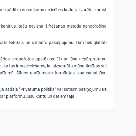
eb pārlūka nosaukumu un ierīces kodu, lai varētu izprast
s kanālus, taču neviena šifrēšanas metode nenodrošina
ts lietotājs un izmanto pakalpojumu. Dati tiek glabāti
ādos ierobežotos apstākļos: (1) ar jūsu nepārprotamu
ība, ka tas ir nepieciešams, lai aizsargātu mūsu tiesības vai
 gadījumā. Šādos gadījumos informācijas izpaušanai jūsu
ajā sadaļā "Privātuma politika" vai sūtīsim paziņojumu uz
par platformu, jūsu kontu un datiem tajā.