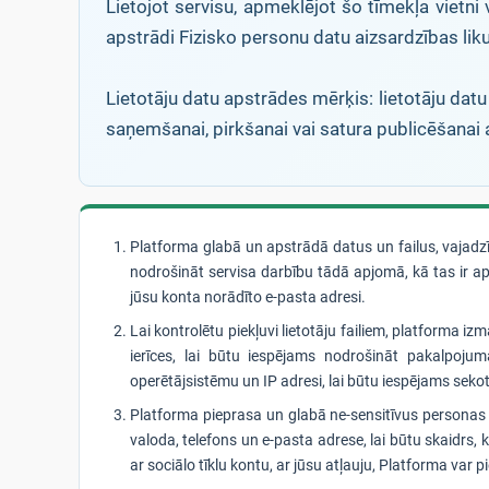
Lietojot servisu, apmeklējot šo tīmekļa vietni 
apstrādi Fizisko personu datu aizsardzības lik
Lietotāju datu apstrādes mērķis: lietotāju datu
saņemšanai, pirkšanai vai satura publicēšanai a
Platforma glabā un apstrādā datus un failus, vajadzīb
nodrošināt servisa darbību tādā apjomā, kā tas ir a
jūsu konta norādīto e-pasta adresi.
Lai kontrolētu piekļuvi lietotāju failiem, platforma izm
ierīces, lai būtu iespējams nodrošināt pakalpoju
operētājsistēmu un IP adresi, lai būtu iespējams seko
Platforma pieprasa un glabā ne-sensitīvus personas 
valoda, telefons un e-pasta adrese, lai būtu skaidrs,
ar sociālo tīklu kontu, ar jūsu atļauju, Platforma var