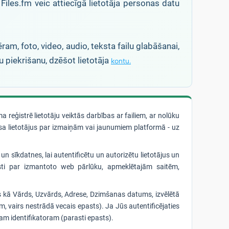
 Files.fm veic attiecīgā lietotāja personas datu
am, foto, video, audio, teksta failu glabāšanai,
u piekrišanu, dzēšot lietotāja
kontu.
reģistrē lietotāju veiktās darbības ar failiem, ar nolūku
isa lietotājus par izmaiņām vai jaunumiem platformā - uz
) un sīkdatnes, lai autentificētu un autorizētu lietotājus un
ksti par izmantoto web pārlūku, apmeklētajām saitēm,
us kā Vārds, Uzvārds, Adrese, Dzimšanas datums, izvēlētā
m, vairs nestrādā vecais epasts). Ja Jūs autentificējaties
lam identifikatoram (parasti epasts).