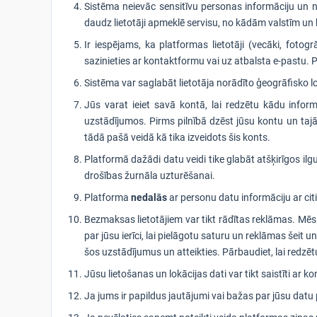
Sistēma neievāc sensitīvu personas informāciju un ne
daudz lietotāji apmeklē servisu, no kādām valstīm un k
Ir iespējams, ka platformas lietotāji (vecāki, fotogr
sazinieties ar kontaktformu vai uz atbalsta e-pastu. Pi
Sistēma var saglabāt lietotāja norādīto ģeogrāfisko lo
Jūs varat ieiet savā kontā, lai redzētu kādu informā
uzstādījumos. Pirms pilnībā dzēst jūsu kontu un tajā
tādā pašā veidā kā tika izveidots šis konts.
Platformā dažādi datu veidi tike glabāt atšķirīgos ilg
drošības žurnāla uzturēšanai.
Platforma
nedalās
ar personu datu informāciju ar c
Bezmaksas lietotājiem var tikt rādītas reklāmas. Mē
par jūsu ierīci, lai pielāgotu saturu un reklāmas šeit un
šos uzstādījumus un atteikties. Pārbaudiet, lai redzē
Jūsu lietošanas un lokācijas dati var tikt saistīti ar ko
Ja jums ir papildus jautājumi vai bažas par jūsu dat