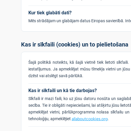
Kur tiek glabāti dati?
Mēs strādājam un glabājam datus Eiropas savienībā. Interne
Kas ir sīkfaili (cookies) un to pielietošana
Šajā politikā noteikts, kā šajā vietnē tiek lietoti sīkf
iestatījumus. Ja apmeklējat mūsu tīmekļa vietni un jūsu 
dzēst vai atslēgt savā pārlūkā.
Kas ir sīkfaili un kā tie darbojas?
Sīkfaili ir mazi faili, ko uz jūsu datoru nosūta un sagl
secība. Tie ir obligāti nepieciešami, lai atšķirtu jūsu lie
apmeklējat vietni, pārlūkprogramma nolasa sīkfailu un n
tehnoloģiju, apmeklējiet
allaboutcookies.org
.