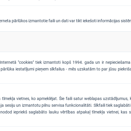
ta pārlūkos izmantotie faili un dati var tikt iekešoti informācijas sistēmā
aili. Internetā "cookies" tiek izmantoti kopš 1994. gada un ir nepiecieša
pārlūka iestatījumi pieņem sīkfailus - mēs uzskatām to par jūsu piekrišan
abā tīmekļa vietnes, ko apmeklējat. Šie faili satur weblapas uzstādījumu
totāja sesiju un izmantotu pilnu servisa funkcionalitāti. Sīkfaili tiek sagla
odod iepriekš saglabāto lauku vērtības atpakaļ tīmekļa vietnei, kas sāk