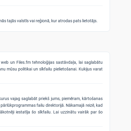
s tajās valstīs vai reģionā, kur atrodas pats lietotājs.
ma web un Files.fm tehnoloģijas sastāvdaļa, lai saglabātu
u mūsu politikai un sīkfailu pielietošanai. Kukijus varat
s, kurus vajag saglabāt priekš jums, piemēram, kārtošanas
bāti pārlūkprogrammas failu direktorijā. Nākamajā reizē, kad
otnēji iestatīja šo sīkfailu. Lai uzzinātu vairāk par šo