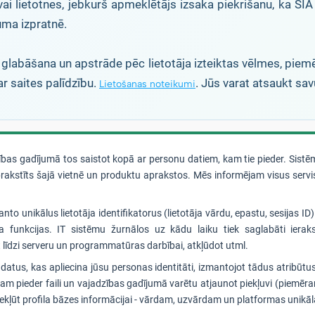
vai lietotnes, jebkurš apmeklētājs izsaka piekrišanu, ka SIA
uma izpratnē.
 glabāšana un apstrāde pēc lietotāja izteiktas vēlmes, piemēr
r saites palīdzību.
. Jūs varat atsaukt sav
Lietošanas noteikumi
as gadījumā tos saistot kopā ar personu datiem, kam tie pieder. Sistēma 
prakstīts šajā vietnē un produktu aprakstos. Mēs informējam visus serv
anto unikālus lietotāja identifikatorus (lietotāja vārdu, epastu, sesijas ID
ma funkcijas. IT sistēmu žurnālos uz kādu laiku tiek saglabāti iera
t līdzi serveru un programmatūras darbībai, atkļūdot utml.
datus, kas apliecina jūsu personas identitāti, izmantojot tādus atribūt
 kam pieder faili un vajadzības gadījumā varētu atjaunot piekļuvi (piemēra
 piekļūt profila bāzes informācijai - vārdam, uzvārdam un platformas unikā