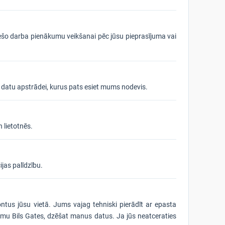
s tiešo darba pienākumu veikšanai pēc jūsu pieprasījuma vai
 datu apstrādei, kurus pats esiet mums nodevis.
 lietotnēs.
ijas palīdzību.
tus jūsu vietā. Jums vajag tehniski pierādīt ar epasta
 esmu Bils Gates, dzēšat manus datus. Ja jūs neatceraties