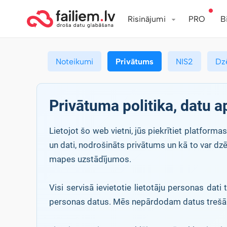
Risinājumi
PRO
B
Noteikumi
Privātums
NIS2
Dz
Privātuma politika, datu 
Lietojot šo web vietni, jūs piekrītiet platform
un dati, nodrošināts privātums un kā to var dzē
mapes uzstādījumos.
Visi servisā ievietotie lietotāju personas da
personas datus. Mēs nepārdodam datus treš