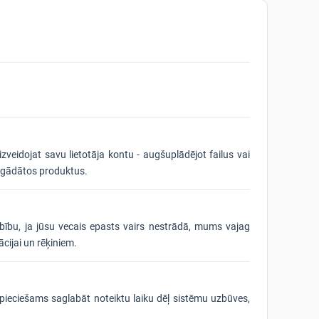
eidojat savu lietotāja kontu - augšuplādējot failus vai
iegādātos produktus.
arbību, ja jūsu vecais epasts vairs nestrādā, mums vajag
cijai un rēķiniem.
nepieciešams saglabāt noteiktu laiku dēļ sistēmu uzbūves,