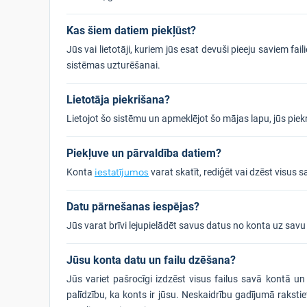
Kas šiem datiem piekļūst?
Jūs vai lietotāji, kuriem jūs esat devuši pieeju saviem fa
sistēmas uzturēšanai.
Lietotāja piekrišana?
Lietojot šo sistēmu un apmeklējot šo mājas lapu, jūs pi
Piekļuve un pārvaldība datiem?
Konta
iestatījumos
varat skatīt, rediģēt vai dzēst visus 
Datu pārnešanas iespējas?
Jūs varat brīvi lejupielādēt savus datus no konta uz savu d
Jūsu konta datu un failu dzēšana?
Jūs variet pašrocīgi izdzēst visus failus savā kontā 
palīdzību, ka konts ir jūsu. Neskaidrību gadījumā raksti