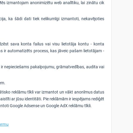
Mēs izmantojam anonimizētu web analītiku, lai zinātu cik
ija, ka šādi dati tiek nelikumīgi izmantoti, nekavējoties
dzēst sava konta failus vai visu lietotāja kontu - konta
as ir automatizēts process, kas jāveic pašam lietotājam -
 tas ir nepieciešams pakalpojumu, grāmatvedības, audita vai
em.
ātisko reklāmu tīkli var izmantot un vākt anonīmus datus
saistīti ar jūsu identitāti. Pie reklāmām ir iespējams rediģēt
mantoti Google Adsense un Google AdX reklāmu tīkli.
formu