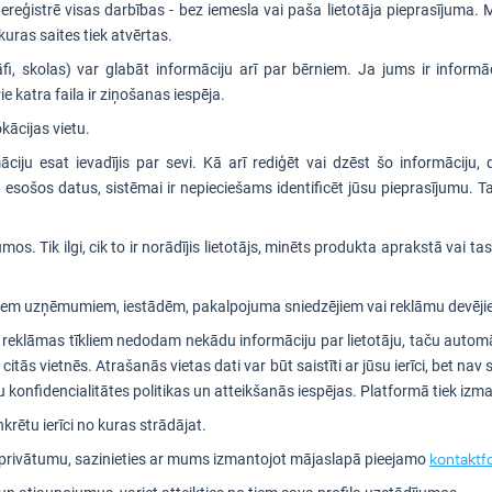
reģistrē visas darbības - bez iemesla vai paša lietotāja pieprasījuma. 
uras saites tiek atvērtas.
āfi, skolas) var glabāt informāciju arī par bērniem. Ja jums ir informāc
e katra faila ir ziņošanas iespēja.
kācijas vietu.
ciju esat ievadījis par sevi. Kā arī rediģēt vai dzēst šo informāciju, 
 esošos datus, sistēmai ir nepieciešams identificēt jūsu pieprasījumu. T
umos. Tik ilgi, cik to ir norādījis lietotājs, minēts produkta aprakstā vai
itiem uzņēmumiem, iestādēm, pakalpojuma sniedzējiem vai reklāmu devēji
s reklāmas tīkliem nedodam nekādu informāciju par lietotāju, taču autom
 citās vietnēs. Atrašanās vietas dati var būt saistīti ar jūsu ierīci, bet nav 
tu konfidencialitātes politikas un atteikšanās iespējas. Platformā tiek iz
nkrētu ierīci no kuras strādājat.
u privātumu, sazinieties ar mums izmantojot mājaslapā pieejamo
kontakt