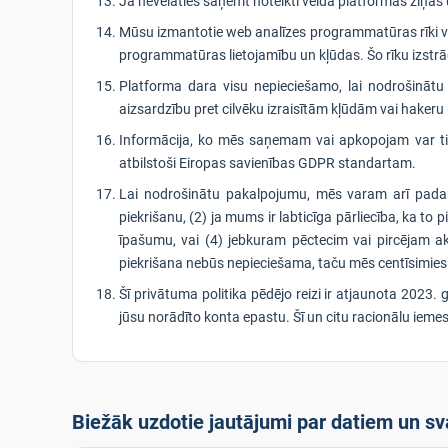
Ja nevēlaties saņemt noteikti veida platformas ziņas 
Mūsu izmantotie web analīzes programmatūras rīki va
programmatūras lietojamību un kļūdas. Šo rīku izstrād
Platforma dara visu nepieciešamo, lai nodrošinātu
aizsardzību pret cilvēku izraisītām kļūdām vai haker
Informācija, ko mēs saņemam vai apkopojam var tikt
atbilstoši Eiropas savienības GDPR standartam.
Lai nodrošinātu pakalpojumu, mēs varam arī padar
piekrišanu, (2) ja mums ir labticīga pārliecība, ka to p
īpašumu, vai (4) jebkuram pēctecim vai pircējam ak
piekrišana nebūs nepieciešama, taču mēs centīsimies jūs
Šī privātuma politika pēdējo reizi ir atjaunota 2023
jūsu norādīto konta epastu. Šī un citu racionālu ieme
Biežāk uzdotie jautājumi par datiem un sv