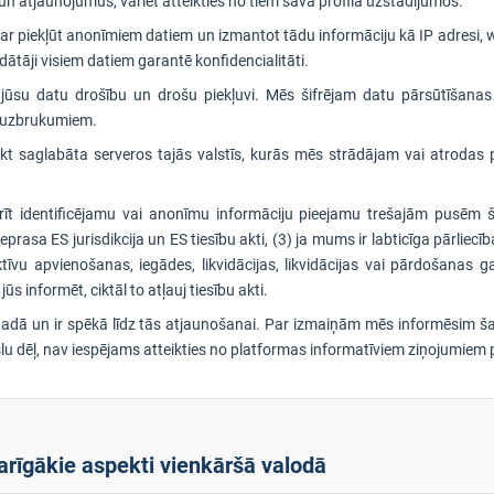
un atjaunojumus, variet atteikties no tiem sava profila uzstādījumos.
r piekļūt anonīmiem datiem un izmantot tādu informāciju kā IP adresi, w
ātāji visiem datiem garantē konfidencialitāti.
 jūsu datu drošību un drošu piekļuvi. Mēs šifrējam datu pārsūtīšana
u uzbrukumiem.
 saglabāta serveros tajās valstīs, kurās mēs strādājam vai atrodas pa
īt identificējamu vai anonīmu informāciju pieejamu trešajām pusēm š
ieprasa ES jurisdikcija un ES tiesību akti, (3) ja mums ir labticīga pārliec
tīvu apvienošanas, iegādes, likvidācijas, likvidācijas vai pārdošanas
 informēt, ciktāl to atļauj tiesību akti.
. gadā un ir spēkā līdz tās atjaunošanai. Par izmaiņām mēs informēsim š
slu dēļ, nav iespējams atteikties no platformas informatīviem ziņojumiem 
arīgākie aspekti vienkāršā valodā