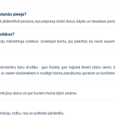
ošanās pieeja?
 ir jāidentificē persona, kas pieprasa dzēst datus, kāpēc un tiesiskais pam
nolūkos?
ju mārketinga nolūkos. Izveidojot kontu, jūs piekrītat, ka varat saņ
ošinātu datu drošību - gan fiziskā, gan loģiskā līmenī (datu centri, 
un ar visiem darbiniekiem ir noslēgti darba pienākumu apraksti un konfiden
kmē jūsu datus un par kuriem mums kļūst zināms.
iju, ticību, rasi un politisko pārliecību.