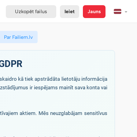
Uzkopēt failus
Ieiet
Jauns
Par Failiem.lv
a GDPR
skaidro kā tiek apstrādāta lietotāju informācija
 uzstādījumus ir iespējams mainīt sava konta vai
matīvajiem aktiem. Mēs neuzglabājam sensitīvus