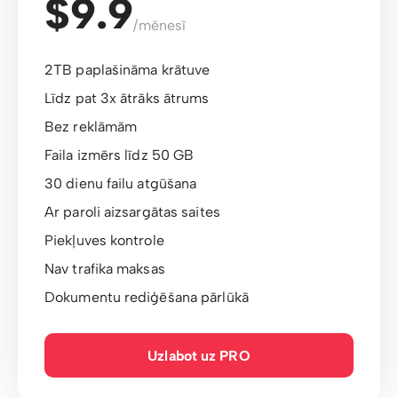
$9.9
/mēnesī
2TB paplašināma krātuve
Līdz pat 3x ātrāks ātrums
Bez reklāmām
Faila izmērs līdz 50 GB
30 dienu failu atgūšana
Ar paroli aizsargātas saites
Piekļuves kontrole
Nav trafika maksas
Dokumentu rediģēšana pārlūkā
Uzlabot uz PRO