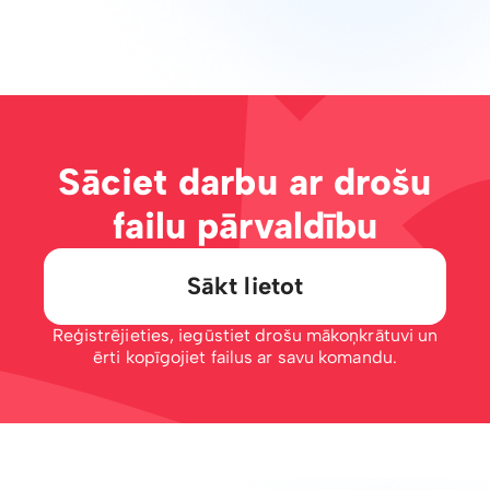
Sāciet darbu ar drošu
failu pārvaldību
Sākt lietot
Reģistrējieties, iegūstiet drošu mākoņkrātuvi un
ērti kopīgojiet failus ar savu komandu.