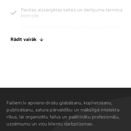
kontrole
Atjaunojiet izdzēstos failus un failu versijas līdz
pat 5 gadiem
Integrēts E-paraksts. Komentāri un failu
ietagošana
Rādīt vairāk
Atspējot lejupielādes ar tikai skatīšanas piekļuvi
Failiem.lv apvieno drošu glabāšanu, koplietošanu,
publicēšanu, satura pārvaldību un mākslīgā intelekta
rīkus, lai organizētu failus un paātrinātu profesionāļu,
uzņēmumu un viņu klientu darbplūsmas.