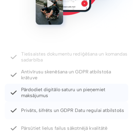
Antivīrusu skenēšana un GDPR atbilstoša
krātuve
Pārdodiet digitālo saturu un pieņemiet
maksājumus
Privāts, šifrēts un GDPR Datu regulai atbilstošs
Pārsūtiet lielus failus sākotnējā kvalitātē
Paroles aizsargātas saites un derīguma termiņa