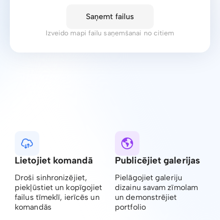
Saņemt failus
Izveido mapi failu saņemšanai no citiem
Lietojiet komandā
Publicējiet galerijas
Droši sinhronizējiet,
Pielāgojiet galeriju
piekļūstiet un kopīgojiet
dizainu savam zīmolam
failus tīmeklī, ierīcēs un
un demonstrējiet
komandās
portfolio