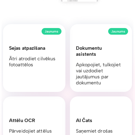
Jaunums
Jaunums
Sejas atpazīšana
Dokumentu
asistents
Ātri atrodiet cilvēkus
fotoattēlos
Apkopojiet, tulkojiet
vai uzdodiet
jautājumus par
dokumentu
Attēlu OCR
AI Čats
Pārveidojiet attēlus
Saņemiet drošas