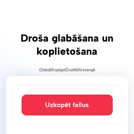
Droša glabāšana un
koplietošana
Glabā
|
Kopīgo
|
Dublē
|
Aizsargā
Uzkopēt failus