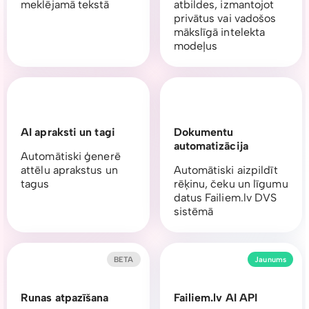
meklējamā tekstā
atbildes, izmantojot
privātus vai vadošos
mākslīgā intelekta
modeļus
AI apraksti un tagi
Dokumentu
automatizācija
Automātiski ģenerē
attēlu aprakstus un
Automātiski aizpildīt
tagus
rēķinu, čeku un līgumu
datus Failiem.lv DVS
sistēmā
BETA
Jaunums
Runas atpazīšana
Failiem.lv AI API