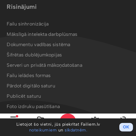
Risinājumi
Failu sinhronizācija
Mākslīgā intelekta darbplūsmas
Dokumentu vadības sistēma
Šifrētas dublējumkopijas
Serveri un privātā mākoņdatošana
Failu ielādes formas
Pārdot digitālo saturu
Publicēt saturu
Foto izdruku pasūtīšana
Bergafoto drukas produkti
Lietojot šo vietni, jūs piekrītat Failiem.lv
OK
Izvēlne
Mani faili
PRO
Ieiet
noteikumiem
un
sīkdatnēm.