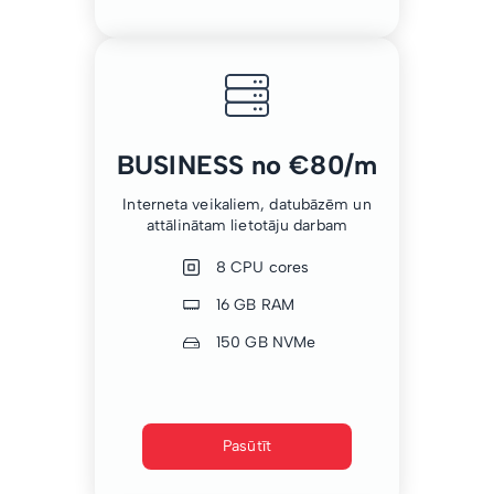
BUSINESS no €80/m
Interneta veikaliem, datubāzēm un
attālinātam lietotāju darbam
8 CPU cores
16 GB RAM
150 GB NVMe
Pasūtīt