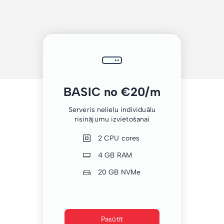
BASIC no €20/m
Serveris nelielu individuālu
risinājumu izvietošanai
2 CPU cores
4 GB RAM
20 GB NVMe
Pasūtīt