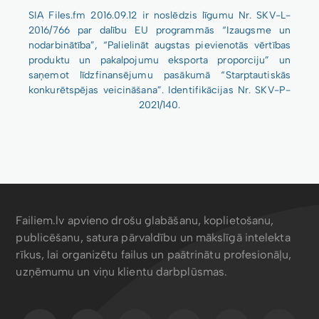
SIA Files.fm 2016.09.12 ir noslēdzis līgumu Nr. SKV-L-
2016/766 par dalību EU programmās “Izaugsme un
nodarbinātība”, “Palielināt augstas pievienotās vērtības
produktu un pakalpojumu eksporta proporciju” un
saņemot līdzfinansējumu pasākumā “Starptautiskās
konkurētspējas veicināšana”. Identifikācijas Nr. SKV-P-
2021/140.
Failiem.lv apvieno drošu glabāšanu, koplietošanu,
publicēšanu, satura pārvaldību un mākslīgā intelekta
rīkus, lai organizētu failus un paātrinātu profesionāļu,
uzņēmumu un viņu klientu darbplūsmas.