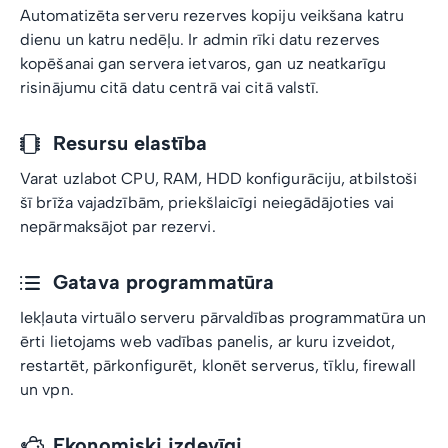
Automatizēta serveru rezerves kopiju veikšana katru
dienu un katru nedēļu. Ir admin rīki datu rezerves
kopēšanai gan servera ietvaros, gan uz neatkarīgu
risinājumu citā datu centrā vai citā valstī.
Resursu elastība
Varat uzlabot CPU, RAM, HDD konfigurāciju, atbilstoši
šī brīža vajadzībām, priekšlaicīgi neiegādājoties vai
nepārmaksājot par rezervi.
Gatava programmatūra
Iekļauta virtuālo serveru pārvaldības programmatūra un
ērti lietojams web vadības panelis, ar kuru izveidot,
restartēt, pārkonfigurēt, klonēt serverus, tīklu, firewall
un vpn.
Ekonomiski izdevīgi