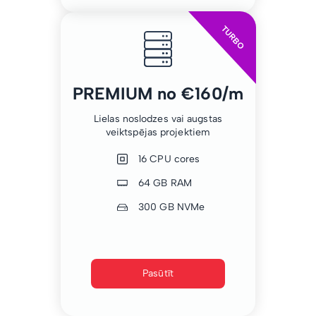
TURBO
PREMIUM no €160/m
Lielas noslodzes vai augstas
veiktspējas projektiem
16 CPU cores
64 GB RAM
300 GB NVMe
Pasūtīt