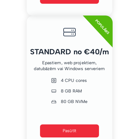
POPULĀRS
STANDARD no €40/m
Epastiem, web projektiem,
datubāzēm vai Windows serveriem
4 CPU cores
8 GB RAM
80 GB NVMe
Pasūtīt