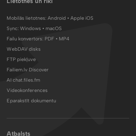
Lietotnes un rīki
Mobilās lietotnes:
Android
•
Apple iOS
Sync:
Windows • macOS
Failu konvertors:
PDF
•
MP4
WebDAV disks
FTP piekļuve
Failiem.lv Discover
AI chat.files.fm
Videokonferences
Eparakstīt dokumentu
Atbalsts