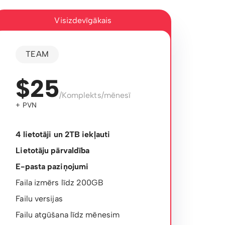
Visizdevīgākais
TEAM
$25
/Komplekts/mēnesī
+ PVN
4 lietotāji un 2TB iekļauti
Lietotāju pārvaldība
E-pasta paziņojumi
Faila izmērs līdz 200GB
Failu versijas
Failu atgūšana līdz mēnesim