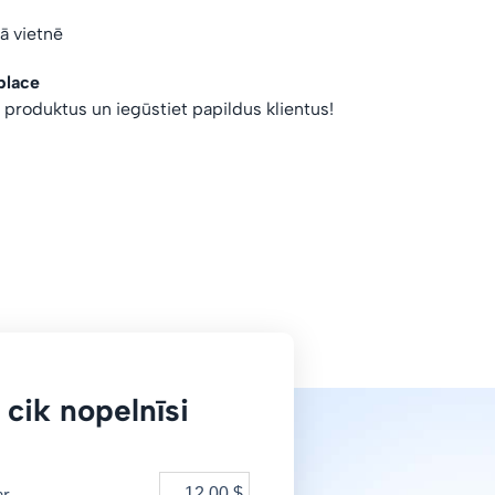
vā vietnē
place
s produktus un iegūstiet papildus klientus!
 cik nopelnīsi
ar