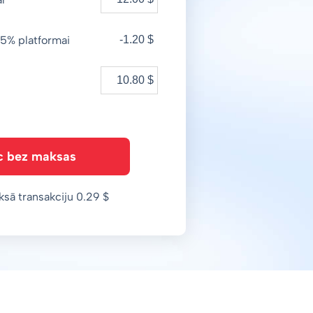
5% platformai
-1.20 $
c bez maksas
ksā transakciju 0.29 $