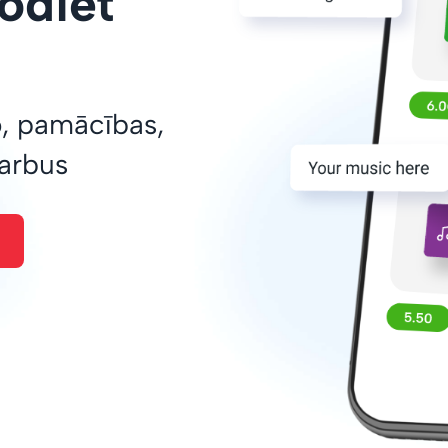
odiet
o, pamācības,
darbus