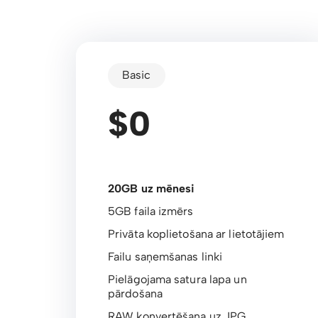
Basic
$0
20GB uz mēnesi
5GB faila izmērs
Privāta koplietošana ar lietotājiem
Failu saņemšanas linki
Pielāgojama satura lapa un
pārdošana
RAW konvertēšana uz JPG