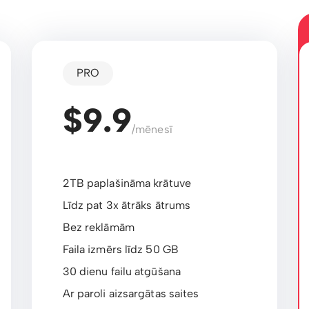
PRO
$9.9
/mēnesī
2TB paplašināma krātuve
Līdz pat 3x ātrāks ātrums
Bez reklāmām
Faila izmērs līdz 50 GB
30 dienu failu atgūšana
Ar paroli aizsargātas saites