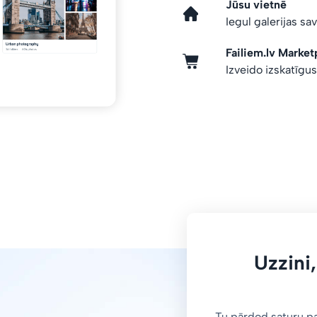
Jūsu vietnē
Iegul galerijas sa
Failiem.lv Market
Izveido izskatīgu
Uzzini,
Tu pārdod saturu p