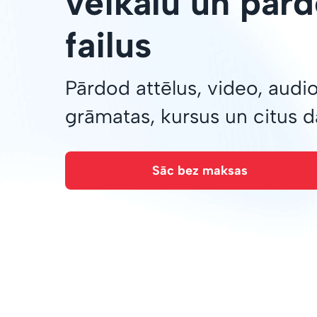
veikalu un pārd
failus
Pārdod attēlus, video, audi
grāmatas, kursus un citus 
Sāc bez maksas