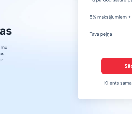
5% maksājumiem + 
as
Tava peļņa
jumu
as
ar
Sā
Klients sama