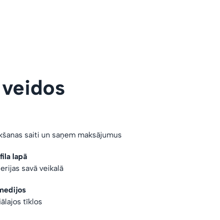
 veidos
rkšanas saiti un saņem maksājumus
ila lapā
erijas savā veikalā
medijos
iālajos tīklos