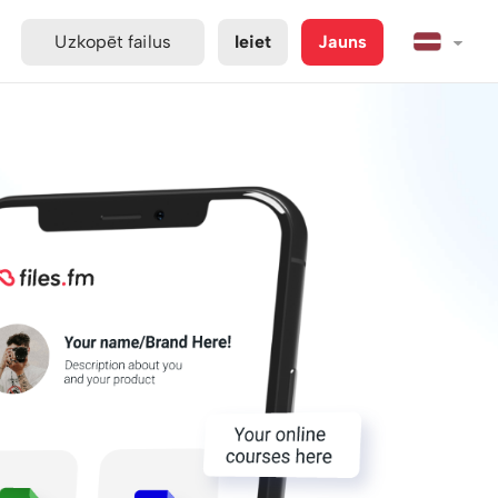
Uzkopēt failus
Ieiet
Jauns