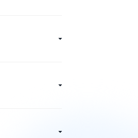
 parakstīšanai, pārbaudei
obile kontam vai datorā
ienlaicīgi saturēt vairākus