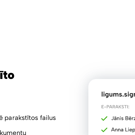
īto
ē parakstītos failus
dokumentu