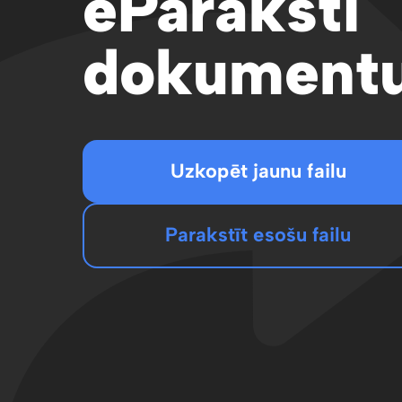
eParaksti
dokumentu
Uzkopēt jaunu failu
Parakstīt esošu failu