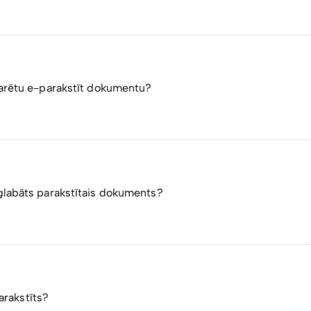
r LVRTC uzturēto sistēmu eParaksts tiek izmantota dokumentu
i un ir pieejama jebkuram Files.fm lietotājam.
varētu e-parakstīt dokumentu?
vijas eParaksta infrastruktūru, lietotājam ir jābūt eParaksts M
” programmatūrai, kuru izstrādā un uztur LVRTC/eparaksts.lv
glabāts parakstītais dokuments?
 EDOC, PDF un ASICE konteineru formātos.
antots failu konteinera formāts (līdzīgi kā ZIP arhīvs), kas var v
parakstīts?