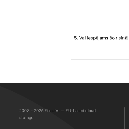
PDF
failu formāts ir univer
arī drošu visu parakstītāj
formātā.
Ja fails jau ir parakstīts,
tiek tiešsaistē verificēta
ASICE
ir vienotais Eirop
dokuments tiek adresēts ci
5. Vai iespējams šo risinā
Jautājumus par API integr
2008 - 2026
Files.fm — EU-based cloud
storage