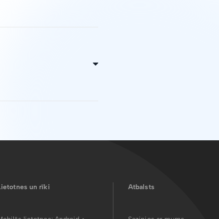
enlaicīgi saglabājot failā
m failam ir jābūt PDF
rmā un info blokā, kā arī
ja parakstāmais
Lietotnes un rīki
Atbalsts