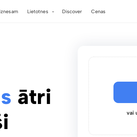
iznesam
Lietotnes
Discover
Cenas
s
ātri
i
vai 