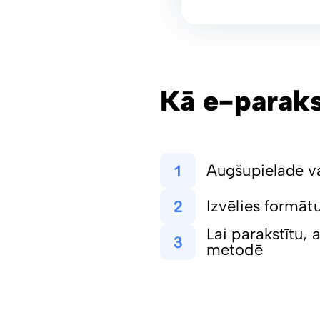
Kā e-parak
Augšupielādē vai
Izvēlies formāt
Lai parakstītu, 
metodē