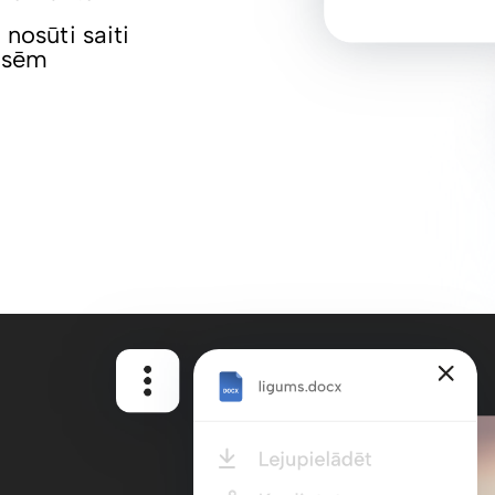
 nosūti saiti
pusēm