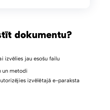
stīt dokumentu?
 izvēlies jau esošu failu
u un metodi
autorizējies izvēlētajā e-paraksta