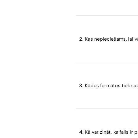
Tiešsaistes integrācija a
un lietotāja identifikācija
2. Kas nepieciešams, lai 
Lai tehniski izmantotu Lat
instalētai “Eparakstītājs
3. Kādos formātos tiek sa
Dokumentus var saglabāt
EDOC
ir Latvijā plaši izm
parakstītos failus.
4. Kā var zināt, ka fails ir 