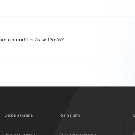
sāls un ērti lietojams, lai varētu dokumentu apskatīt uzreiz, vi
u informāciju, kuru uzrāda PDF skatītājs, taču arī parakstāmaja
 informācija par visiem parakstītājiem parādās ePrakastīšanas fo
 LVRTC sistēmās.
as Savienības eDokumentu standarta formāts un izmantojams, 
tas ES dalībvalsts iedzīvotājam vai organizācijai.
jumu integrēt citās sistēmās?
āciju savos biznesa procesos raksti uz atbalsts@failiem.lv
Darba sākšana
Risinājumi