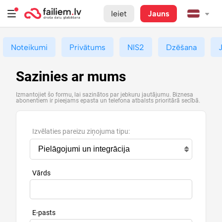
Ieiet
Jauns
Noteikumi
Privātums
NIS2
Dzēšana
Sazinies ar mums
Izmantojiet šo formu, lai sazinātos par jebkuru jautājumu. Biznesa
abonentiem ir pieejams epasta un telefona atbalsts prioritārā secībā.
Izvēlaties pareizu ziņojuma tipu:
Vārds
E-pasts