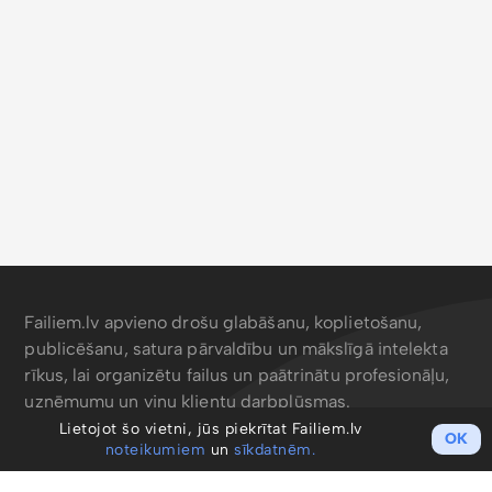
Failiem.lv apvieno drošu glabāšanu, koplietošanu,
publicēšanu, satura pārvaldību un mākslīgā intelekta
rīkus, lai organizētu failus un paātrinātu profesionāļu,
uzņēmumu un viņu klientu darbplūsmas.
Lietojot šo vietni, jūs piekrītat Failiem.lv
OK
noteikumiem
un
sīkdatnēm.