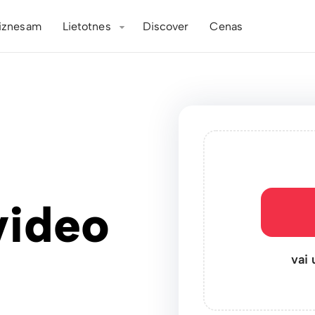
iznesam
Lietotnes
Discover
Cenas
video
vai 