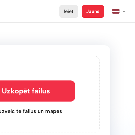
Ieiet
Jauns
Uzkopēt failus
uzvelc te failus un mapes