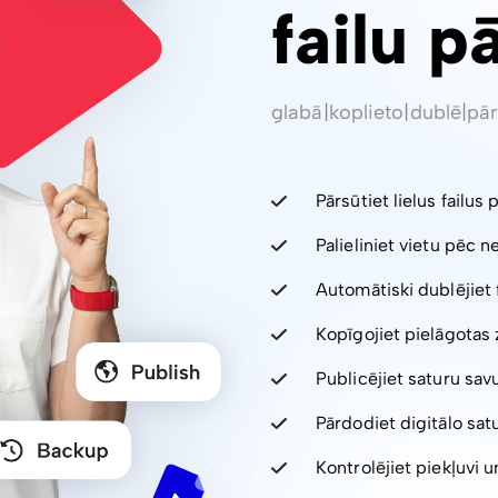
failu p
glabā
|
koplieto
|
dublē
|
pār
Pārsūtiet lielus failus 
Palieliniet vietu pēc 
Automātiski dublējiet 
Kopīgojiet pielāgotas 
Publicējiet saturu sav
Pārdodiet digitālo sa
Kontrolējiet piekļuvi un