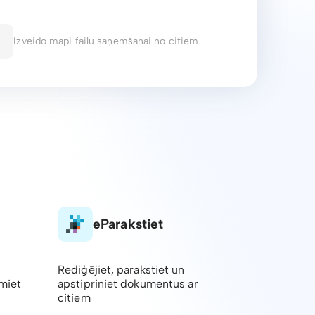
Izveido mapi failu saņemšanai no citiem
eParakstiet
Rediģējiet, parakstiet un
emiet
apstipriniet dokumentus ar
citiem