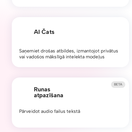
AI Čats
Saņemiet drošas atbildes, izmantojot privātus
vai vadošos mākslīgā intelekta modeļus
BETA
Runas
atpazīšana
Pārveidot audio failus tekstā