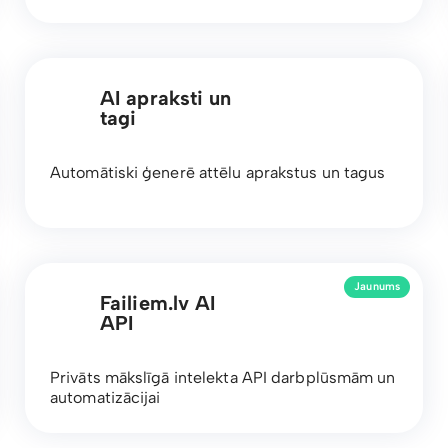
AI apraksti un
tagi
Automātiski ģenerē attēlu aprakstus un tagus
Jaunums
Failiem.lv AI
API
Privāts mākslīgā intelekta API darbplūsmām un
automatizācijai