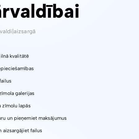
ārvaldībai
valdi
|
aizsargā
pilnā kvalitātē
nepieciešamības
failus
zīmola galerijas
u zīmolu lapās
turu un pieņemiet maksājumus
 aizsargājiet failus