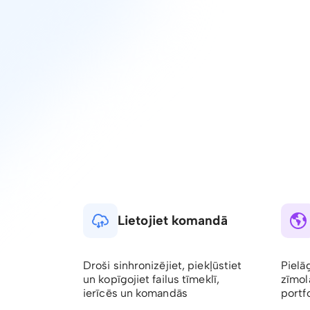
Lietojiet komandā
Droši sinhronizējiet, piekļūstiet
Pielā
un kopīgojiet failus tīmeklī,
zīmol
ierīcēs un komandās
portfo