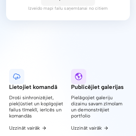
Izveido mapi failu saņemšanai no citiem
Lietojiet komandā
Publicējiet galerijas
Droši sinhronizējiet,
Pielāgojiet galeriju
piekļūstiet un kopīgojiet
dizainu savam zīmolam
failus tīmeklī, ierīcēs un
un demonstrējiet
komandās
portfolio
Uzzināt vairāk
Uzzināt vairāk