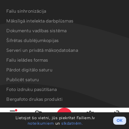
Failu sinhronizācija
Mākslīgā intelekta darbplūsmas
Dokumentu vadības sistēma
Šifrētas dublējumkopijas
Serveri un privātā mākoņdatošana
Failu ielādes formas
Pārdot digitālo saturu
Publicēt saturu
Foto izdruku pasūtīšana
Bergafoto drukas produkti
Lietojot šo vietni, jūs piekrītat Failiem.lv
OK
Izvēlne
Mani faili
PRO
Ieiet
noteikumiem
un
sīkdatnēm.