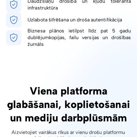
Daudzslāņu drošība un kļūdu toleranta
infrastruktūra
Uzlabota šifrēšana un droša autentifikācija
Biznesa plānos ietilpst līdz pat 5 gadu
dublējumkopijas, failu versijas un drošības
žurnāls
Viena platforma
glabāšanai, koplietošanai
un mediju darbplūsmām
Aizvietojiet vairākus rīkus ar vienu drošu platformu