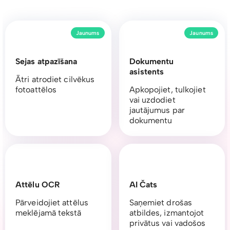
Jaunums
Jaunums
Sejas atpazīšana
Dokumentu
asistents
Ātri atrodiet cilvēkus
fotoattēlos
Apkopojiet, tulkojiet
vai uzdodiet
jautājumus par
dokumentu
Attēlu OCR
AI Čats
Pārveidojiet attēlus
Saņemiet drošas
meklējamā tekstā
atbildes, izmantojot
privātus vai vadošos