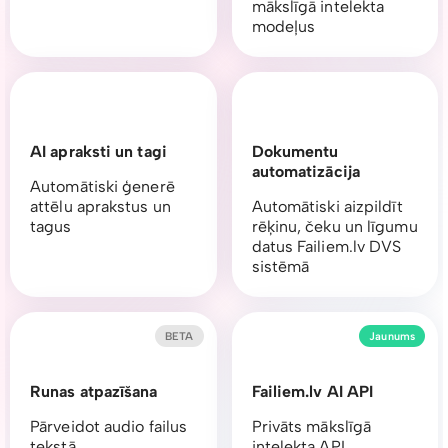
mākslīgā intelekta
modeļus
AI apraksti un tagi
Dokumentu
automatizācija
Automātiski ģenerē
attēlu aprakstus un
Automātiski aizpildīt
tagus
rēķinu, čeku un līgumu
datus Failiem.lv DVS
sistēmā
BETA
Jaunums
Runas atpazīšana
Failiem.lv AI API
Pārveidot audio failus
Privāts mākslīgā
tekstā
intelekta API