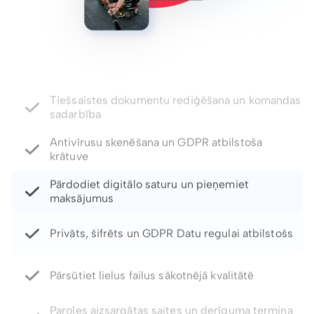
Antivīrusu skenēšana un GDPR atbilstoša
krātuve
Pārdodiet digitālo saturu un pieņemiet
maksājumus
Privāts, šifrēts un GDPR Datu regulai atbilstošs
Pārsūtiet lielus failus sākotnējā kvalitātē
Paroles aizsargātas saites un derīguma termiņa
kontrole