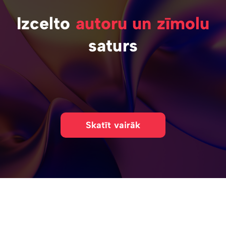
Izcelto
autoru un zīmolu
saturs
Skatīt vairāk