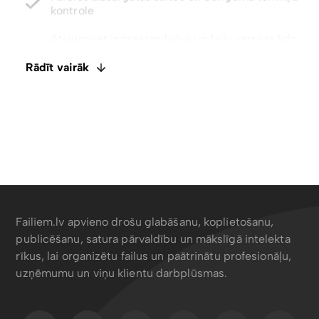
Atjaunojiet izdzēstos failus un failu versijas līdz
pat 5 gadiem
Integrēts E-paraksts. Komentāri un failu
ietagošana
Rādīt vairāk
Atspējot lejupielādes ar tikai skatīšanas piekļuvi
Failiem.lv apvieno drošu glabāšanu, koplietošanu,
publicēšanu, satura pārvaldību un mākslīgā intelekta
rīkus, lai organizētu failus un paātrinātu profesionāļu,
uzņēmumu un viņu klientu darbplūsmas.