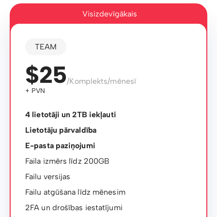
Visizdevīgākais
TEAM
$25
/Komplekts/mēnesī
+ PVN
4 lietotāji un 2TB iekļauti
Lietotāju pārvaldība
E-pasta paziņojumi
Faila izmērs līdz 200GB
Failu versijas
Failu atgūšana līdz mēnesim
2FA un drošības iestatījumi