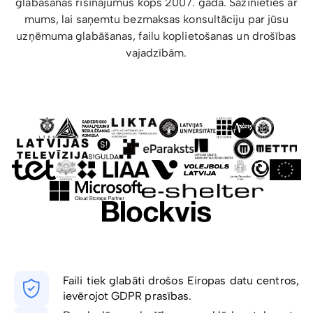
glabāšanas risinājumus kopš 2007. gada. Sazinieties ar
mums, lai saņemtu bezmaksas konsultāciju par jūsu
uzņēmuma glabāšanas, failu koplietošanas un drošības
vajadzībām.
Faili tiek glabāti drošos Eiropas datu centros,
ievērojot GDPR prasības.