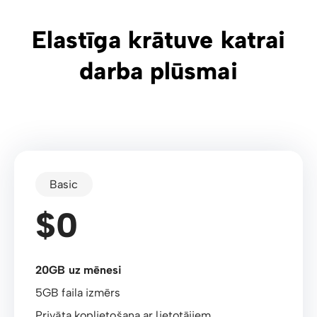
Elastīga krātuve katrai
darba plūsmai
Basic
$0
20GB uz mēnesi
5GB faila izmērs
Privāta koplietošana ar lietotājiem