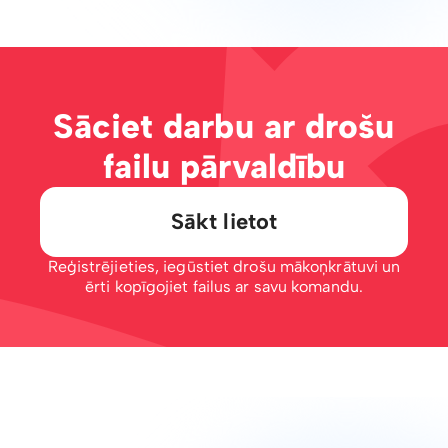
Sāciet darbu ar drošu
failu pārvaldību
Sākt lietot
Reģistrējieties, iegūstiet drošu mākoņkrātuvi un
ērti kopīgojiet failus ar savu komandu.